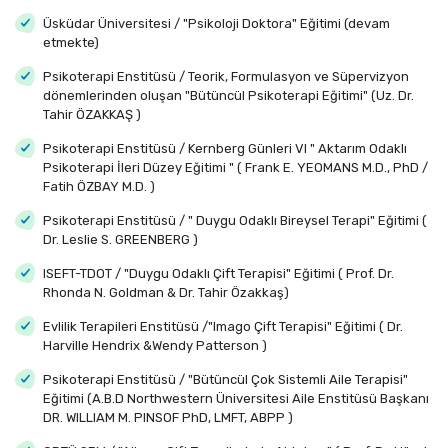
Üsküdar Üniversitesi / "Psikoloji Doktora" Eğitimi (devam
etmekte)
Psikoterapi Enstitüsü / Teorik, Formulasyon ve Süpervizyon
dönemlerinden oluşan "Bütüncül Psikoterapi Eğitimi" (Uz. Dr.
Tahir ÖZAKKAŞ )
Psikoterapi Enstitüsü / Kernberg Günleri VI " Aktarım Odaklı
Psikoterapi İleri Düzey Eğitimi " ( Frank E. YEOMANS M.D., PhD /
Fatih ÖZBAY M.D. )
Psikoterapi Enstitüsü / " Duygu Odaklı Bireysel Terapi" Eğitimi (
Dr. Leslie S. GREENBERG )
ISEFT-TDOT / "Duygu Odaklı Çift Terapisi" Eğitimi ( Prof. Dr.
Rhonda N. Goldman & Dr. Tahir Özakkaş)
Evlilik Terapileri Enstitüsü /"Imago Çift Terapisi" Eğitimi ( Dr.
Harville Hendrix &Wendy Patterson )
Psikoterapi Enstitüsü / "Bütüncül Çok Sistemli Aile Terapisi"
Eğitimi (A.B.D Northwestern Üniversitesi Aile Enstitüsü Başkanı
DR. WILLIAM M. PINSOF PhD, LMFT, ABPP )