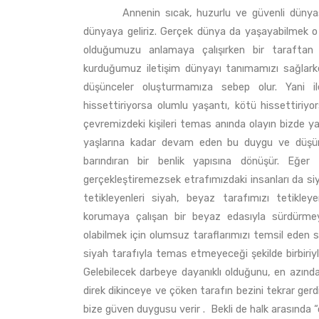
Annenin sıcak, huzurlu ve güvenli dünyasında
dünyaya geliriz. Gerçek dünya da yaşayabilmek o 
olduğumuzu anlamaya çalışırken bir taraftan 
kurduğumuz iletişim dünyayı tanımamızı sağlark
düşünceler oluşturmamıza sebep olur. Yani il
hissettiriyorsa olumlu yaşantı, kötü hissettiriy
çevremizdeki kişileri temas anında olayın bizde ya
yaşlarına kadar devam eden bu duygu ve düşünce
barındıran bir benlik yapısına dönüşür. Eğer 
gerçekleştiremezsek etrafımızdaki insanları da si
tetikleyenleri siyah, beyaz tarafımızı tetikleye
korumaya çalışan bir beyaz edasıyla sürdürme
olabilmek için olumsuz taraflarımızı temsil eden s
siyah tarafıyla temas etmeyeceği şekilde birbiriyle b
Gelebilecek darbeye dayanıklı olduğunu, en azından
direk dikinceye ve çöken tarafın bezini tekrar gerdi
bize güven duygusu verir . Bekli de halk arasında