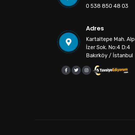
0 538 850 48 03
Adres
Kartaltepe Mah. Al
İzer Sok. No:4 D:4
Bakırköy / İstanbul