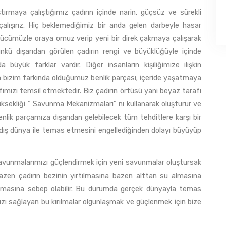
a çalıştığımız çadırın içinde narin, güçsüz ve sürekli
alışırız. Hiç beklemediğimiz bir anda gelen darbeyle hasar
gücümüzle oraya omuz verip yeni bir direk çakmaya çalışarak
Çünkü dışarıdan görülen çadırın rengi ve büyüklüğüyle içinde
büyük farklar vardır. Diğer insanların kişiliğimize ilişkin
n bizim farkında olduğumuz benlik parçası; içeride yaşatmaya
afımızı temsil etmektedir. Biz çadırın örtüsü yani beyaz tarafı
yüksekliği “ Savunma Mekanizmaları” nı kullanarak oluşturur ve
lik parçamıza dışarıdan gelebilecek tüm tehditlere karşı bir
n dış dünya ile temas etmesini engellediğinden dolayı büyüyüp
nmalarımızı güçlendirmek için yeni savunmalar oluştursak
bazen çadırın bezinin yırtılmasına bazen alttan su almasına
nmasına sebep olabilir. Bu durumda gerçek dünyayla temas
zı sağlayan bu kırılmalar olgunlaşmak ve güçlenmek için bize