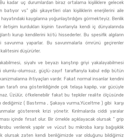
). Bu kadar uç durumlardan biraz ortalama kişiliklere gelecek
tıyor vs” gibi şikayetleri olan kişiliklerin enerjilerini aile
l hayatındaki kaygılarına yoğunlaştırdığını görmekteyiz. Benlik
etişim kurdukları kişinin tavırlarıyla kendi iç dünyalarında
lantı kurup kendilerini kötü hissederler. Bu spesifik algıların
kli savunma yaparlar. Bu savunmalarla ömrünü geçirenler
alitesini düşürürler.
lmesi, siyahı ve beyazı karıştırıp griyi yakalayabilmesi
 olumlu-olumsuz, güçlü-zayıf taraflarıyla kabul edip bütün
nizmalarına ihtiyaçları vardır. Fakat normal insanlar kendini
açan tarafı ona gösterildiğinde çok telaşa kapılıp, var gücüyle
lmaz. Üzülür, öfkelenebilir fakat bu tepkiler realite ölçüsünde
 dediğimiz ( Bastırma , Şakaya vurma,Yüceltme ) gibi karşı
nmalar göstererek krizi yönetir. Kırılmalarda ciddi yaralar
ması içinde fırsat olur. Bir örnekle açıklayacak olursak ” grip
bu verilerek yapılır ve vücut bu mikroba karşı bağışıklık
cak olursak zaten kendi benliğimizde var olduğunu bildiğimiz