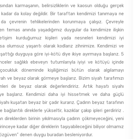
n karmaşanın, belirsizliklerin ve kaosun olduğu gerçek
kadar da kolay değildir. Bir taraftan kendimizi tanımaya ne
da çevrenin tehlikelerinden korunmaya çalışız. Çevreyle
en temas anında yaşadığımız duygular da kendimize ilişkin
etişim kurduğumuz kişileri yada nesneleri kendimizi iyi
orsa olumsuz yaşantı olarak kodlarız zihnimize. Kendimizi ve
şattığı duyguya göre iyi-kötü diye ikiye ayırmaya başlarız. 5
ler sağlıklı ebeveyn tutumlarıyla iyiyi ve kötüyü içinde
çocukluk döneminde kişiliğimizi bütün olarak algılamayı
yah ve beyaz olarak görmeye başlarız. Bizim siyah tarafımızı
nleri de beyaz olarak değerlendiririz. Artık hayatı siyahı
ye başlarız. Kendimizi daha iyi hissetmek ve daha güçlü
iyahı kuşatan beyaz bir çadır kurarız. Çadırın beyaz tarafının
ağlantılı direklerle yükseltir, kazıklar çakıp ipleri gerdiririz .
 direklerden birinin yıkılmasıyla çadırın çökmeyeceğini, yeni
rinceye kadar diğer direklerin taşıyabileceğini biliyor olmamız
 “özgüven” denen duygu buradan besleniyordur.