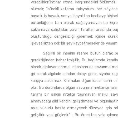
verebilirler(İntihar etme, karşısındakini öldürme
olursak; “sürekli kafama takıyorum, her söylenen ba
hayatı, iş hayatı, sosyal hayattan kısıtlayıp kişise
bütünlüğünü tam olarak sağlayamayan bu kişiler il
saklamaya çalıştıkları zayıf tarafları arasında bağ
oluşturduğu dengesizliği gidermek içinde süre
işlevsellikten çok bir şey kaybetmeseler de yaşam k
Sağlıklı bir insanın resme bütün olarak bakabi
gerektiğinden bahsetmiştik. Bu bağlamda kendini
olarak algılayan normal insanların da savunma meka
gri olarak algıladıklarından dolayı grinin siyaha k
karşıya saldırmaz. Kırılmaları diğeri kadar derin o
olur. Bu durumlarda olgun savunma mekanizmaları
tarafa bir saldırı niteliği taşımayan makul savu
almayacağı gibi kendini geliştirmesi ve olgunlaştır
aşısı vücudu hasta etmeyecek düzeyde grip mikro
geliştirir yani güçlenir” . Bu örnekten yola çıka