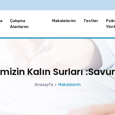
a
Çalışma
Makalelerim
Testler
Psik
Alanlarım
Yönt
ğimizin Kalın Surları :Sav
Anasayfa
Makalelerim