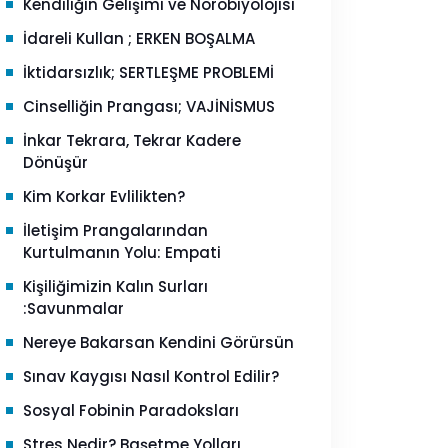
Kendiliğin Gelişimi ve Nörobiyolojisi
İdareli Kullan ; ERKEN BOŞALMA
İktidarsızlık; SERTLEŞME PROBLEMİ
Cinselliğin Prangası; VAJİNİSMUS
İnkar Tekrara, Tekrar Kadere
Dönüşür
Kim Korkar Evlilikten?
İletişim Prangalarından
Kurtulmanın Yolu: Empati
Kişiliğimizin Kalın Surları
:Savunmalar
Nereye Bakarsan Kendini Görürsün
Sınav Kaygısı Nasıl Kontrol Edilir?
Sosyal Fobinin Paradoksları
Stres Nedir? Başetme Yolları