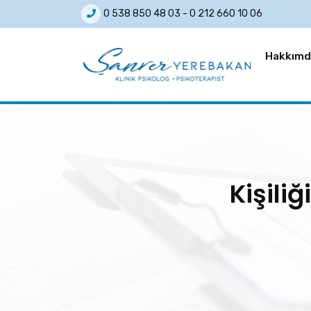
0 538 850 48 03
-
0 212 660 10 06
Hakkımd
Kişili