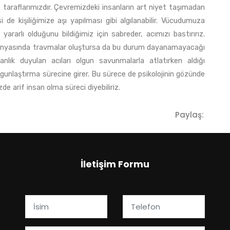
n taraflarımızdır. Çevremizdeki insanların art niyet taşımadan
de kişiliğimize aşı yapılması gibi algılanabilir. Vücudumuza
 yararlı olduğunu bildiğimiz için sabreder, acımızı bastırırız.
 ruh dünyasında travmalar oluştursa da bu durum dayanamayacağı
nlık duyulan acıları olgun savunmalarla atlatırken aldığı
 olgunlaştırma sürecine girer. Bu sürece de psikolojinin gözünde
ültürümüzde arif insan olma süreci diyebiliriz.
Paylaş:
İletişim Formu