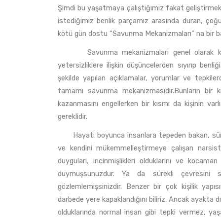
Şimdi bu yaşatmaya çalıştığımız fakat geliştirmek
istediğimiz benlik parçamız arasında duran, çoğ
kötü gün dostu “Savunma Mekanizmaları” na bir b
Savunma mekanizmaları genel olarak kişiyi
yetersizliklere ilişkin düşüncelerden sıyırıp benli
şekilde yapılan açıklamalar, yorumlar ve tepkilerd
tamamı savunma mekanizmasıdır.Bunların bir kısm
kazanmasını engellerken bir kısmı da kişinin var
gereklidir.
Hayatı boyunca insanlara tepeden bakan, sürekli
ve kendini mükemmelleştirmeye çalışan narsist y
duyguları, incinmişlikleri olduklarını ve kocam
duymuşsunuzdur. Ya da sürekli çevresini suç
gözlemlemişsinizdir. Benzer bir çok kişilik ya
darbede yere kapaklandığını biliriz. Ancak ayakta du
olduklarında normal insan gibi tepki vermez, yaş