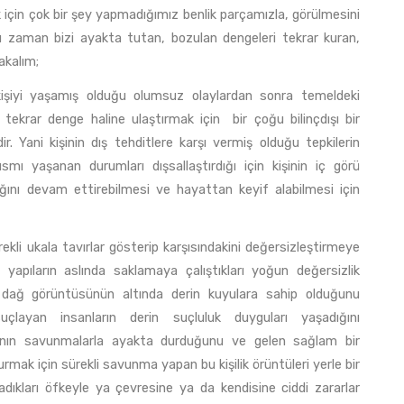
 için çok bir şey yapmadığımız benlik parçamızla, görülmesini
u zaman bizi ayakta tutan, bozulan dengeleri tekrar kuran,
akalım;
 yaşamış olduğu olumsuz olaylardan sonra temeldeki
ği tekrar denge haline ulaştırmak için bir çoğu bilinçdışı bir
ir. Yani kişinin dış tehditlere karşı vermiş olduğu tepkilerin
ı yaşanan durumları dışsallaştırdığı için kişinin iç görü
lığını devam ettirebilmesi ve hayattan keyif alabilmesi için
 ukala tavırlar gösterip karşısındakini değersizleştirmeye
apıların aslında saklamaya çalıştıkları yoğun değersizlik
an dağ görüntüsünün altında derin kuyulara sahip olduğunu
layan insanların derin suçluluk duyguları yaşadığını
pısının savunmalarla ayakta durduğunu ve gelen sağlam bir
rmak için sürekli savunma yapan bu kişilik örüntüleri yerle bir
adıkları öfkeyle ya çevresine ya da kendisine ciddi zararlar