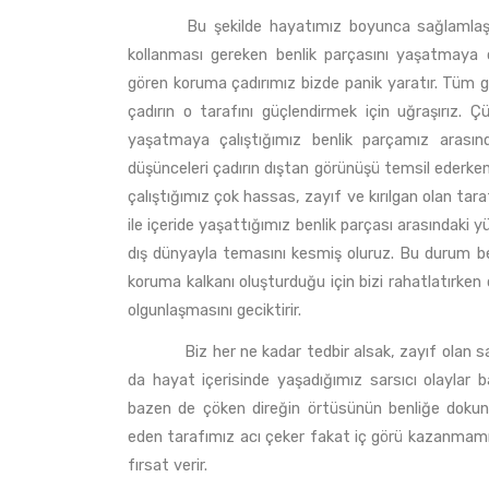
Bu şekilde hayatımız boyunca sağlamlaştırmay
kollanması gereken benlik parçasını yaşatmaya ç
gören koruma çadırımız bizde panik yaratır. Tüm 
çadırın o tarafını güçlendirmek için uğraşırız. 
yaşatmaya çalıştığımız benlik parçamız arasında 
düşünceleri çadırın dıştan görünüşü temsil ederke
çalıştığımız çok hassas, zayıf ve kırılgan olan tar
ile içeride yaşattığımız benlik parçası arasındaki 
dış dünyayla temasını kesmiş oluruz. Bu durum ben
koruma kalkanı oluşturduğu için bizi rahatlatırke
olgunlaşmasını geciktirir.
Biz her ne kadar tedbir alsak, zayıf olan savu
da hayat içerisinde yaşadığımız sarsıcı olaylar 
bazen de çöken direğin örtüsünün benliğe doku
eden tarafımız acı çeker fakat iç görü kazanmamı
fırsat verir.